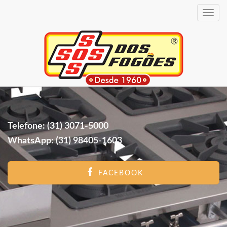
Toggle
navig
Telefone: (31) 3071-5000
WhatsApp: (31) 98405-1603
FACEBOOK