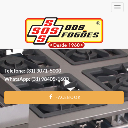
Toggle
navig
Telefone: (31) 3071-5000
WhatsApp: (31) 98405-1603
FACEBOOK